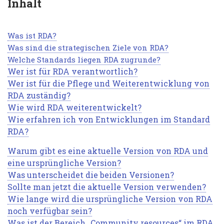
Häufig
Inhalt
gestellte
Fragen
Was ist RDA?
Was sind die strategischen Ziele von RDA?
zum
Welche Standards liegen RDA zugrunde?
Standard
Wer ist für RDA verantwortlich?
Wer ist für die Pflege und Weiterentwicklung von
Resource
RDA zuständig?
Description
Wie wird RDA weiterentwickelt?
Wie erfahren ich von Entwicklungen im Standard
and
RDA?
Access
Warum gibt es eine aktuelle Version von RDA und
(RDA)
eine ursprüngliche Version?
Was unterscheidet die beiden Versionen?
Sollte man jetzt die aktuelle Version verwenden?
Wie lange wird die ursprüngliche Version von RDA
noch verfügbar sein?
Was ist der Bereich „Community resources“ im RDA