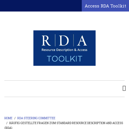
Skip
Access RDA Toolkit
to
main
content
HOME
/
RDA STEERING COMMITTEE
/
HÄUFIG GESTELLTE FRAGEN ZUM STANDARD RESOURCE DESCRIPTION AND ACCESS
(RDA)